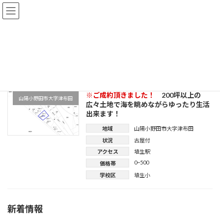
コ
ナ
フジ興産
ン
ビ
テ
ゲ
トップ
土地情報
山陽小野田市大字津布田
ン
ー
ツ
シ
へ
ョ
山陽小野田市大字津布田
ス
ン
キ
に
ッ
移
プ
動
※ご成約頂きました！
200坪以上の
山陽小野田市大字津布田
広々土地で海を眺めながらゆったり生活
出来ます！
地域
山陽小野田市大字津布田
状況
古屋付
アクセス
埴生駅
0~500
価格帯
学校区
埴生小
新着情報